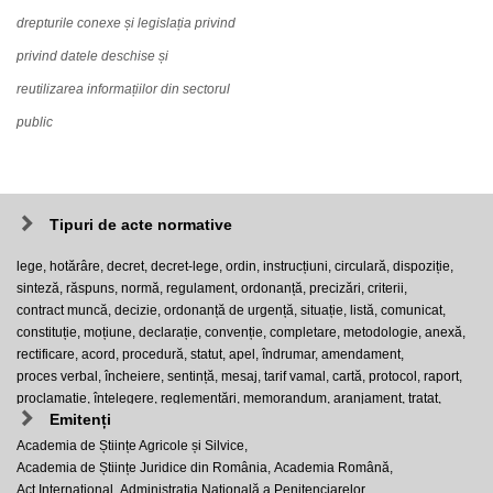
drepturile conexe și legislația privind
privind datele deschise și
reutilizarea informațiilor din sectorul
public
Tipuri de acte normative
lege,
hotărâre,
decret,
decret-lege,
ordin,
instrucțiuni,
circulară,
dispoziție,
sinteză,
răspuns,
normă,
regulament,
ordonanță,
precizări,
criterii,
contract muncă,
decizie,
ordonanță de urgență,
situație,
listă,
comunicat,
constituție,
moțiune,
declarație,
convenție,
completare,
metodologie,
anexă,
rectificare,
acord,
procedură,
statut,
apel,
îndrumar,
amendament,
proces verbal,
încheiere,
sentință,
mesaj,
tarif vamal,
cartă,
protocol,
raport,
proclamație,
înțelegere,
reglementări,
memorandum,
aranjament,
tratat,
Emitenți
instrument pentru amendare,
act adițional,
nomenclator,
proiect de lege,
program,
opinie separată,
programă analitică ,
codul de etică,
strategie,
Academia de Științe Agricole și Silvice,
addendum,
rezoluție,
plan,
contract-cadru,
prescripții,
Academia de Științe Juridice din România,
Academia Română,
codul internațional de management,
reguli,
codul justiției militare,
act,
Act Internațional,
Administrația Națională a Penitenciarelor,